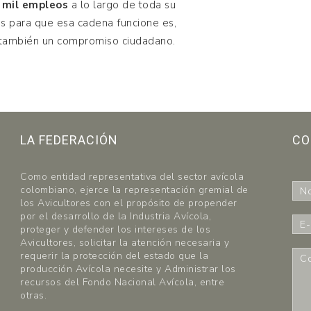
 mil empleos
a lo largo de toda su
s para que esa cadena funcione es,
y también un compromiso ciudadano.
LA FEDERACIÓN
CO
Como entidad representativa del sector avícola
N
colombiano, ejerce la representación gremial de
o
los Avicultores con el propósito de propender
m
por el desarrollo de la Industria Avícola,
E
b
proteger y defender los intereses de los
-
r
Avicultores, solicitar la atención necesaria y
m
C
requerir la protección del estado que la
e
a
o
producción Avícola necesite y Administrar los
*
i
m
recursos del Fondo Nacional Avícola, entre
l
e
otras.
*
n