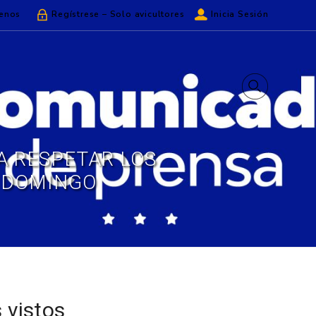
enos
Regístrese – Solo avicultores
Inicia Sesión
A RESPETAR LOS
 DOMINGO
 vistos