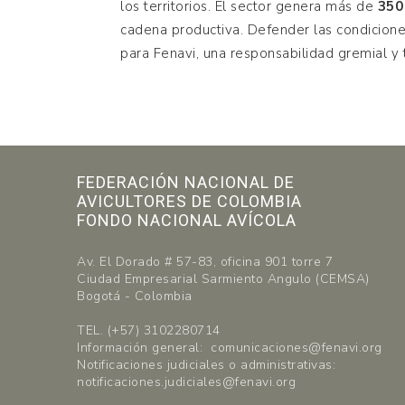
los territorios. El sector genera más de
350
cadena productiva. Defender las condicione
para Fenavi, una responsabilidad gremial 
FEDERACIÓN NACIONAL DE
AVICULTORES DE COLOMBIA
FONDO NACIONAL AVÍCOLA
Av. El Dorado # 57-83, oficina 901 torre 7
Ciudad Empresarial Sarmiento Angulo (CEMSA)
Bogotá - Colombia
TEL. (+57) 3102280714
Información general: comunicaciones@fenavi.org
Notificaciones judiciales o administrativas:
notificaciones.judiciales@fenavi.org