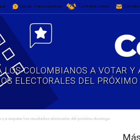
ual
Ley de Transparencia
Contrataciones
Contáct
 A LOS COLOMBIANOS A VOTAR Y 
DOS ELECTORALES DEL PRÓXIMO
ar y a respetar los resultados electorales del próximo domingo
Más