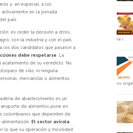
os y, en especial, a los
 activamente en la jornada
del país.
ión: es ceder la decisión a otros.
la i…
gro, con la industria y con el país.
a los dos candidatos que pasaron a
ecciones debe respetarse
. La
l acatamiento de su veredicto. No
bloqueo de vías, ni ninguna
 personas, mercancías o alimentos,
su orig
a cadena de abastecimiento es un
l transporte de alimentos pone en
res colombianos que dependen de
e alimentación.
El sector avícola
or lo que su operación y movilidad