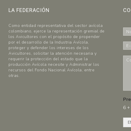
LA FEDERACIÓN
CO
Como entidad representativa del sector avícola
N
colombiano, ejerce la representación gremial de
o
los Avicultores con el propósito de propender
m
por el desarrollo de la Industria Avícola,
E
b
proteger y defender los intereses de los
-
r
Avicultores, solicitar la atención necesaria y
m
C
requerir la protección del estado que la
e
a
o
producción Avícola necesite y Administrar los
*
i
m
recursos del Fondo Nacional Avícola, entre
l
e
otras.
*
n
t
a
r
Pre
i
6
+
o
s
*
E