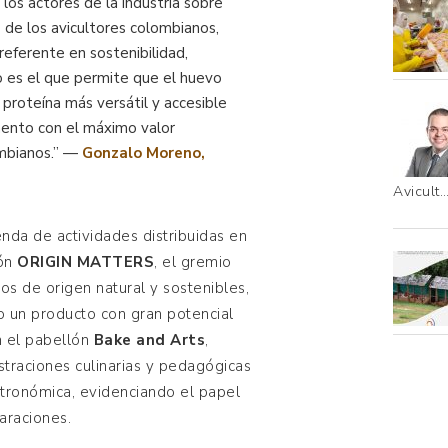
los actores de la industria sobre
 de los avicultores colombianos,
referente en sostenibilidad,
o es el que permite que el huevo
proteína más versátil y accesible
mento con el máximo valor
ombianos.” —
Gonzalo Moreno,
Avicult
enda de actividades distribuidas en
lón
ORIGIN MATTERS
, el gremio
s de origen natural y sostenibles,
 un producto con gran potencial
n el pabellón
Bake and Arts
,
traciones culinarias y pedagógicas
stronómica, evidenciando el papel
araciones.