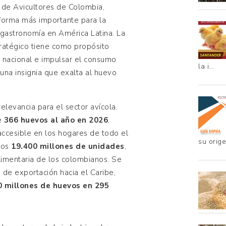
l de Avicultores de Colombia,
aforma más importante para la
y gastronomía en América Latina. La
ratégico tiene como propósito
ria nacional e impulsar el consumo
la i…
 una insignia que exalta al huevo
elevancia para el sector avícola.
de
366 huevos al año en 2026
,
ccesible en los hogares de todo el
su orig
los
19.400 millones de unidades
,
alimentaria de los colombianos. Se
de exportación hacia el Caribe,
0 millones de huevos en 295