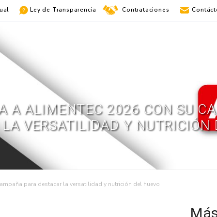
ual
Ley de Transparencia
Contrataciones
Contáct
GA A ALIMENTEC 2026 CON SU C
LA VERSATILIDAD Y NUTRICIÓN
ampaña para destacar la versatilidad y nutrición del huevo
Más