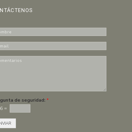
NTÁCTENOS
gunta de seguridad:
*
6
=
NVIAR