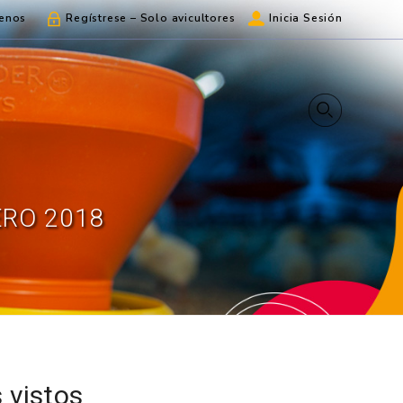
enos
Regístrese – Solo avicultores
Inicia Sesión
ERO 2018
 vistos