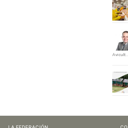
Avicult
LA FEDERACIÓN
CO