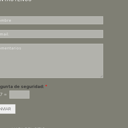
gunta de seguridad:
*
7
=
NVIAR