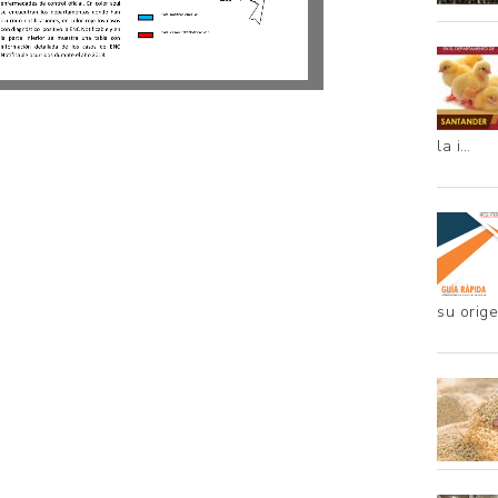
la i…
su orig