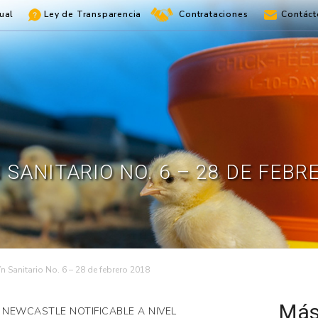
ual
Ley de Transparencia
Contrataciones
Contáct
 SANITARIO NO. 6 – 28 DE FEBR
ín Sanitario No. 6 – 28 de febrero 2018
Más
 NEWCASTLE NOTIFICABLE A NIVEL