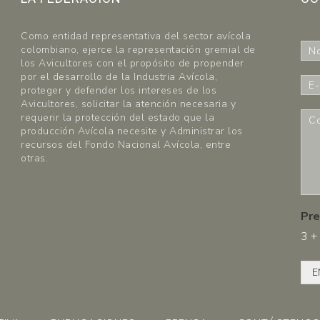
Como entidad representativa del sector avícola
N
colombiano, ejerce la representación gremial de
o
los Avicultores con el propósito de propender
m
por el desarrollo de la Industria Avícola,
E
b
proteger y defender los intereses de los
-
r
Avicultores, solicitar la atención necesaria y
m
C
requerir la protección del estado que la
e
a
o
producción Avícola necesite y Administrar los
*
i
m
recursos del Fondo Nacional Avícola, entre
l
e
otras.
*
n
t
a
r
Pre
i
3
+
o
s
*
E