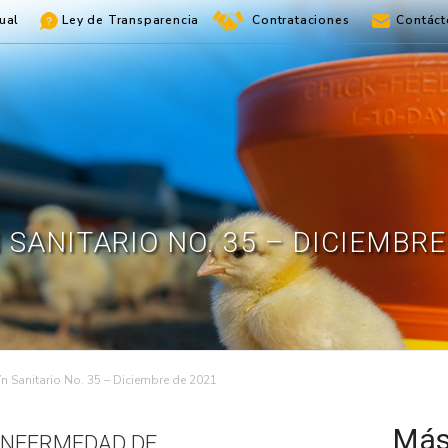
ual
Ley de Transparencia
Contrataciones
Contáct
 SANITARIO NO. 35 – DICIEMBRE
ín Sanitario No. 35 – Diciembre de 2021
Más
 ENFERMEDAD DE