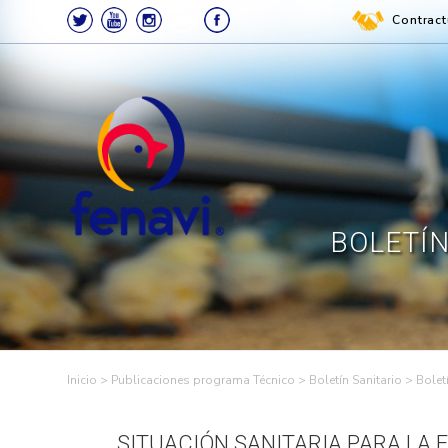
Skip
Contract
to
content
Search
for:
BOLETÍN
FENAVI –
Federación Nacional de
Avicultores de Colombia
FEDERACIÓN
NACIONAL
>
Publicaciones programa Técnico
>
Boletín Sanitario
>
Bolet
DE
SITUACIÓN SANITARIA PARA LA