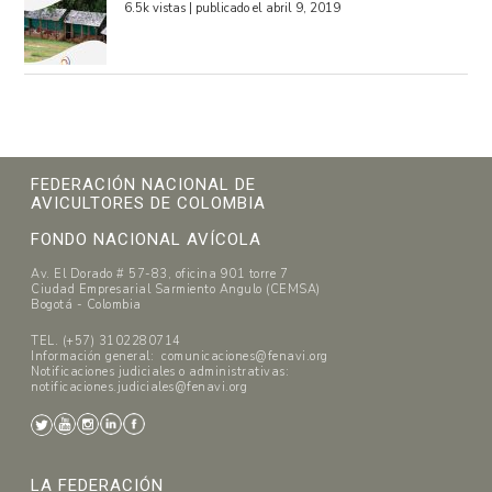
6.5k vistas
|
publicado el abril 9, 2019
FEDERACIÓN NACIONAL DE
AVICULTORES DE COLOMBIA
FONDO NACIONAL AVÍCOLA
Av. El Dorado # 57-83, oficina 901 torre 7
Ciudad Empresarial Sarmiento Angulo (CEMSA)
Bogotá - Colombia
TEL. (+57) 3102280714
Información general: comunicaciones@fenavi.org
Notificaciones judiciales o administrativas:
notificaciones.judiciales@fenavi.org
LA FEDERACIÓN