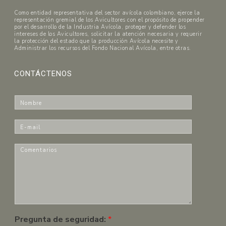
Como entidad representativa del sector avícola colombiano, ejerce la
representación gremial de los Avicultores con el propósito de propender
por el desarrollo de la Industria Avícola, proteger y defender los
intereses de los Avicultores, solicitar la atención necesaria y requerir
la protección del estado que la producción Avícola necesite y
Administrar los recursos del Fondo Nacional Avícola, entre otras.
CONTÁCTENOS
N
o
m
E
b
-
r
m
C
e
a
o
*
i
m
l
e
*
n
t
a
r
Pregunta de seguridad:
*