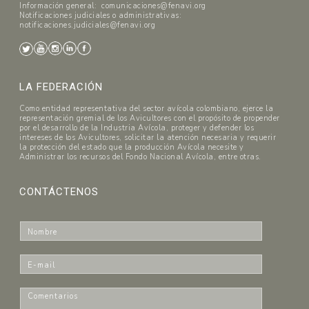
Información general: comunicaciones@fenavi.org
Notificaciones judiciales o administrativas:
notificaciones.judiciales@fenavi.org
LA FEDERACIÓN
Como entidad representativa del sector avícola colombiano, ejerce la
representación gremial de los Avicultores con el propósito de propender
por el desarrollo de la Industria Avícola, proteger y defender los
intereses de los Avicultores, solicitar la atención necesaria y requerir
la protección del estado que la producción Avícola necesite y
Administrar los recursos del Fondo Nacional Avícola, entre otras.
CONTÁCTENOS
N
o
m
E
b
-
r
m
C
e
a
o