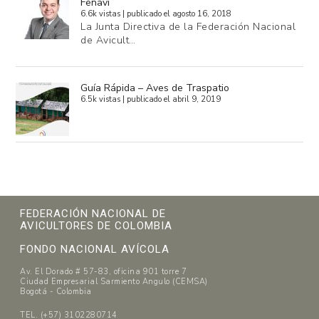
Fenavi
6.6k vistas
|
publicado el agosto 16, 2018
La Junta Directiva de la Federación Nacional
de Avicult…
Guía Rápida – Aves de Traspatio
6.5k vistas
|
publicado el abril 9, 2019
FEDERACIÓN NACIONAL DE
AVICULTORES DE COLOMBIA
FONDO NACIONAL AVÍCOLA
Av. El Dorado # 57-83, oficina 901 torre 7
Ciudad Empresarial Sarmiento Angulo (CEMSA)
Bogotá - Colombia
TEL. (+57) 3102280714