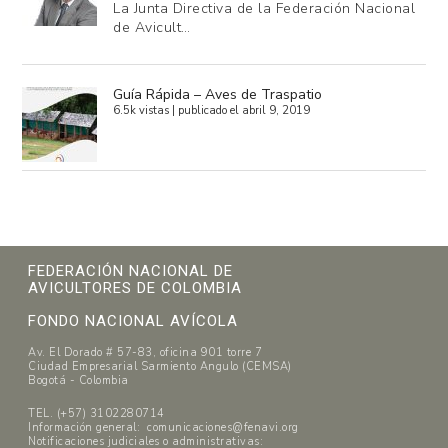
La Junta Directiva de la Federación Nacional
de Avicult…
Guía Rápida – Aves de Traspatio
6.5k vistas
|
publicado el abril 9, 2019
FEDERACIÓN NACIONAL DE
AVICULTORES DE COLOMBIA
FONDO NACIONAL AVÍCOLA
Av. El Dorado # 57-83, oficina 901 torre 7
Ciudad Empresarial Sarmiento Angulo (CEMSA)
Bogotá - Colombia
TEL. (+57) 3102280714
Información general: comunicaciones@fenavi.org
Notificaciones judiciales o administrativas: