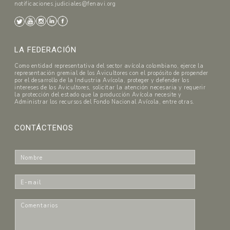
notificaciones.judiciales@fenavi.org
LA FEDERACIÓN
Como entidad representativa del sector avícola colombiano, ejerce la
representación gremial de los Avicultores con el propósito de propender
por el desarrollo de la Industria Avícola, proteger y defender los
intereses de los Avicultores, solicitar la atención necesaria y requerir
la protección del estado que la producción Avícola necesite y
Administrar los recursos del Fondo Nacional Avícola, entre otras.
CONTÁCTENOS
N
o
m
E
b
-
r
m
C
e
a
o
*
i
m