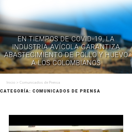
Skip
to
Contractual
Ley de
Contrataciones
Transparencia
content
Contáctenos
Regístrese – Solo
Inicia Sesión
avicultores
EN TIEMPOS DE COVID-19, LA
INDUSTRIA AVÍCOLA GARANTIZA
ABASTECIMIENTO DE POLLO Y HUEVO
A LOS COLOMBIANOS
>
Comunicados de Prensa
CATEGORÍA:
COMUNICADOS DE PRENSA