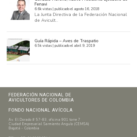
Fenavi
6.6k vistas
|
publicado el agosto 16, 2018
La Junta Directiva de la Federación Nacional
de Avicult…
Guía Rápida – Aves de Traspatio
6.5k vistas
|
publicado el abril 9, 2019
FEDERACIÓN NACIONAL DE
AVICULTORES DE COLOMBIA
FONDO NACIONAL AVÍCOLA
Av. El Dorado # 57-83, oficina 901 torre 7
Ciudad Empresarial Sarmiento Angulo (CEMSA)
Bogotá - Colombia