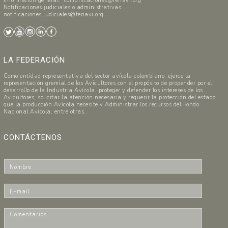
Información general: comunicaciones@fenavi.org
Notificaciones judiciales o administrativas:
notificaciones.judiciales@fenavi.org
LA FEDERACIÓN
Como entidad representativa del sector avícola colombiano, ejerce la
representación gremial de los Avicultores con el propósito de propender por el
desarrollo de la Industria Avícola, proteger y defender los intereses de los
Avicultores, solicitar la atención necesaria y requerir la protección del estado
que la producción Avícola necesite y Administrar los recursos del Fondo
Nacional Avícola, entre otras.
CONTÁCTENOS
N
o
m
E
b
-
r
m
C
e
a
o
*